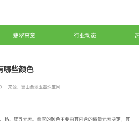
翡翠寓意
行业动态
有哪些颜色
9
来源：蜀山翡翠玉器珠宝网
、钙、镁等元素。翡翠的颜色主要由其内含的微量元素决定，其