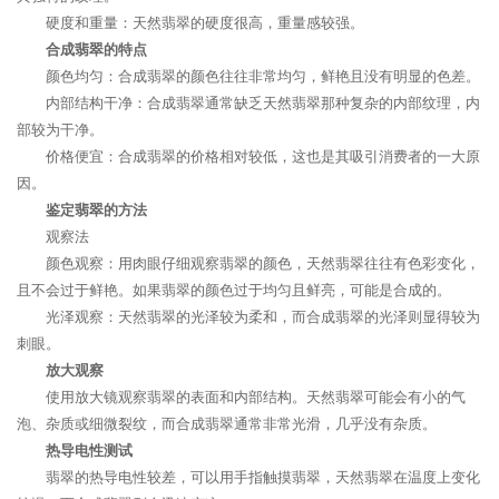
硬度和重量：天然翡翠的硬度很高，重量感较强。
合成翡翠的特点
颜色均匀：合成翡翠的颜色往往非常均匀，鲜艳且没有明显的色差。
内部结构干净：合成翡翠通常缺乏天然翡翠那种复杂的内部纹理，内
部较为干净。
价格便宜：合成翡翠的价格相对较低，这也是其吸引消费者的一大原
因。
鉴定翡翠的方法
观察法
颜色观察：用肉眼仔细观察翡翠的颜色，天然翡翠往往有色彩变化，
且不会过于鲜艳。如果翡翠的颜色过于均匀且鲜亮，可能是合成的。
光泽观察：天然翡翠的光泽较为柔和，而合成翡翠的光泽则显得较为
刺眼。
放大观察
使用放大镜观察翡翠的表面和内部结构。天然翡翠可能会有小的气
泡、杂质或细微裂纹，而合成翡翠通常非常光滑，几乎没有杂质。
热导电性测试
翡翠的热导电性较差，可以用手指触摸翡翠，天然翡翠在温度上变化