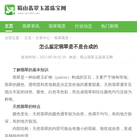
主页
翡翠资讯
翡翠寓意
行业动态
热门新闻
当前位置：
主页
>
文章中心
>
翡翠寓意
>
怎么鉴定翡翠是不是合成的
发表时间：2025-09-30 02:29
来源：蜀山翡翠玉器珠宝网
了解翡翠的基本知识
翡翠是一种由硬玉矿物（jadeite）构成的宝石，主要产于缅甸等地。
翡翠的颜色、透明度和质地都是决定其价值的重要因素。天然翡翠通常呈
现出丰富的绿色、紫色、白色等色彩，而合成翡翠则往往颜色均匀且较为
鲜艳。
天然翡翠的特点
颜色变化：天然翡翠的颜色通常较为自然，色调不均匀，有的地方较
深，有的地方较浅。
内部结构：天然翡翠的内部可能会有微小的瑕疵、裂纹或杂质，形成
其独特的纹理。