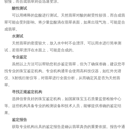
较慢，而合成翡翠则会迅速变凉。
酸性测试
可以用稀释的盐酸进行测试。天然翡翠对酸的耐受性较强，而合成翡
翠可能会受到影响。将少量盐酸滴在翡翠表面，如果出现气泡，可能是合
成翡翠。
水测试
天然翡翠的密度较大，放入水中时不会漂浮。可以用水进行简单测
试，若翡翠漂浮在水面上，可能是合成的。
专业鉴定
虽然以上方法可以帮助您初步鉴定翡翠，但为了确保准确，建议您寻
找专业的珠宝鉴定机构。专业机构通常会使用高科技仪器，如红外光谱
仪、X射线衍射仪等，对翡翠进行全面分析，从而确定其是否为天然翡
翠。
寻找正规鉴定机构
选择信誉良好的珠宝鉴定机构，如国家珠宝玉石质量监督检验中心
等。这些机构具备专业的检测设备和技术人员，能够提供准确的鉴定结
果。
鉴定报告
获取专业机构出具的鉴定报告是确认翡翠真伪的重要依据。报告中通