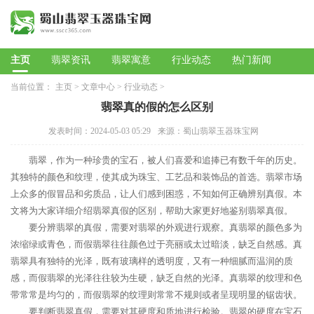
主页
翡翠资讯
翡翠寓意
行业动态
热门新闻
当前位置：
主页
>
文章中心
>
行业动态
>
翡翠真的假的怎么区别
发表时间：2024-05-03 05:29
来源：蜀山翡翠玉器珠宝网
翡翠，作为一种珍贵的宝石，被人们喜爱和追捧已有数千年的历史。
其独特的颜色和纹理，使其成为珠宝、工艺品和装饰品的首选。翡翠市场
上众多的假冒品和劣质品，让人们感到困惑，不知如何正确辨别真假。本
文将为大家详细介绍翡翠真假的区别，帮助大家更好地鉴别翡翠真假。
要分辨翡翠的真假，需要对翡翠的外观进行观察。真翡翠的颜色多为
浓缩绿或青色，而假翡翠往往颜色过于亮丽或太过暗淡，缺乏自然感。真
翡翠具有独特的光泽，既有玻璃样的透明度，又有一种细腻而温润的质
感，而假翡翠的光泽往往较为生硬，缺乏自然的光泽。真翡翠的纹理和色
带常常是均匀的，而假翡翠的纹理则常常不规则或者呈现明显的锯齿状。
要判断翡翠真假，需要对其硬度和质地进行检验。翡翠的硬度在宝石