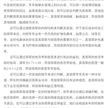
中是相对较高的，常常能够在玻璃上刮出白痕。可以用一块玻璃试验板，
将翡翠轻轻刮过，如果表面出现白痕，则可以初步判断为真翡翠。质地也
是判断翡翠真假的重要指标之一。真翡翠质地细腻，触感温润，而假翡翠
质地粗糙，触感较为冰冷。
还可以通过观察翡翠的内部结构来判断其真假。对于原石或未经加工
的翡翠来说，内部常常会有一些天然的矿物包裹体，如黑云石、绿英石
等。这些包裹体的存在是真翡翠与假翡翠的重要区别之一。真翡翠的包裹
体分布均匀，多为纤维状或颗粒状，而假翡翠内部往往没有明显的包裹
体。
还可以通过翡翠的热导率和密度来进行初步的鉴别。真翡翠的热导率
相对较高，通常为1.71-1.89，而假翡翠的热导率较低。真翡翠的密度一般
在2.9-3.1之间，而假翡翠的密度常常较低。
还可以通过一些其他的细节来进行判断。真翡翠常常具有一种冷却
感，即长时间佩戴后翡翠会冷却，而假翡翠则没有这种感觉。真翡翠在阳
光下会呈现透明感，而假翡翠则缺乏透明感。
鉴别翡翠真假需要一定的经验和技巧，初学者往往难以准确判断。在
购买翡翠时，最好选择一些正规的商家或鉴定机构，以确保所购买的翡翠
为真品。也可以通过请专业的翡翠鉴定师鉴定，他们会根据多年的经验和