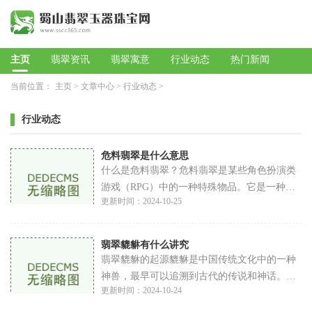
主页
翡翠资讯
翡翠寓意
行业动态
热门新闻
当前位置：
主页
>
文章中心
>
行业动态
>
行业动态
危料翡翠是什么意思
什么是危料翡翠？危料翡翠是某些角色扮演类
游戏（RPG）中的一种特殊物品。它是一种稀
更新时间：2024-10-25
有资源，具有独特的属性和用途。危料翡翠可
能与角色升级、装备强化、任务完成等密切相
关。
翡翠貔貅有什么讲究
翡翠貔貅的起源貔貅是中国传统文化中的一种
神兽，最早可以追溯到古代的传说和神话。根
更新时间：2024-10-24
据传说，貔貅是龙的九子之一，因其喜欢吞食
金银财宝而被誉为招财兽。在古代，貔貅常被