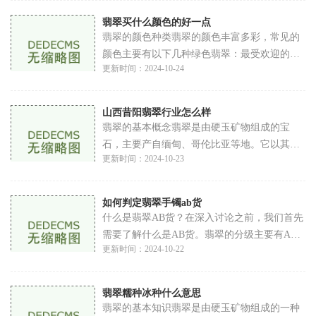
作
翡翠买什么颜色的好一点
翡翠的颜色种类翡翠的颜色丰富多彩，常见的
颜色主要有以下几种绿色翡翠：最受欢迎的颜
更新时间：2024-10-24
色，绿色翡翠的颜色从浅绿到深绿不等，颜色
越鲜艳、饱和度越高，价值通常越高。优质的
绿
山西昔阳翡翠行业怎么样
翡翠的基本概念翡翠是由硬玉矿物组成的宝
石，主要产自缅甸、哥伦比亚等地。它以其绚
更新时间：2024-10-23
丽的色彩和透光性而闻名，通常被用于珠宝首
饰和工艺品制作。翡翠的价值主要由颜色、透
明度
如何判定翡翠手镯ab货
什么是翡翠AB货？在深入讨论之前，我们首先
需要了解什么是AB货。翡翠的分级主要有A、
更新时间：2024-10-22
B、C三种A货：指未经过任何化学处理的天然
翡翠。它的色泽、透明度、结构等都保持了自
然状态，
翡翠糯种冰种什么意思
翡翠的基本知识翡翠是由硬玉矿物组成的一种