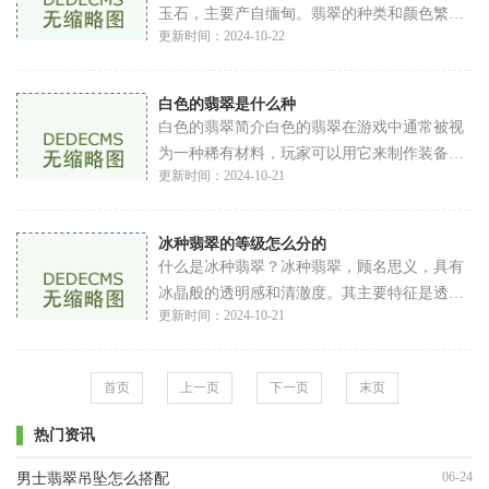
玉石，主要产自缅甸。翡翠的种类和颜色繁
更新时间：2024-10-22
多，不同的种类有着不同的价值。翡翠的颜色
多种多样，包括绿色、白色、紫色、黄色等，
而其
白色的翡翠是什么种
白色的翡翠简介白色的翡翠在游戏中通常被视
为一种稀有材料，玩家可以用它来制作装备、
更新时间：2024-10-21
强化技能以及完成特定的任务。在游戏背景设
定中，白色的翡翠被描述为一种神秘的石头，
传
冰种翡翠的等级怎么分的
什么是冰种翡翠？冰种翡翠，顾名思义，具有
冰晶般的透明感和清澈度。其主要特征是透光
更新时间：2024-10-21
性良好，色泽清新，给人一种清凉、洁净的感
觉。冰种翡翠的颜色通常以绿色为主，但也可
以
首页
上一页
下一页
末页
热门资讯
06-24
男士翡翠吊坠怎么搭配